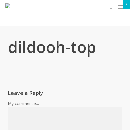
Men
Skip
×
to
search
main
content
dildooh-top
Leave a Reply
My comment is..