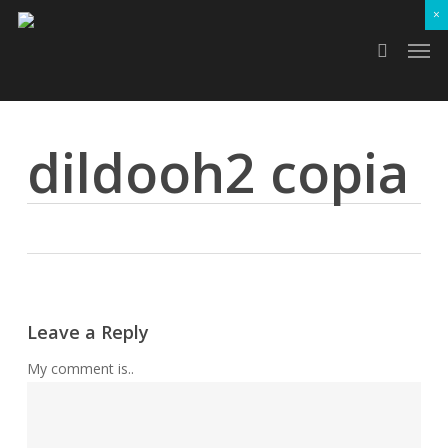
Skip
×
Men
to
search
main
content
dildooh2 copia
Leave a Reply
My comment is..