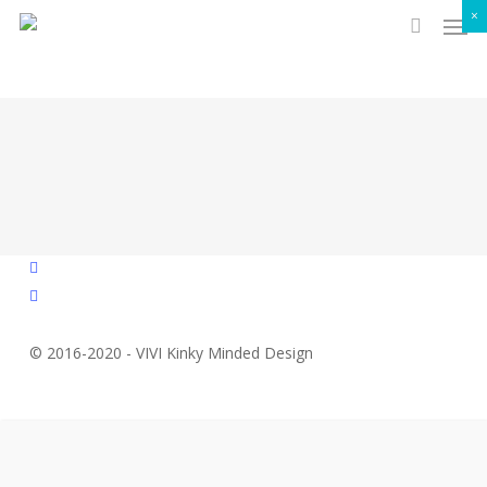
Men
Skip
×
to
search
main
content
facebook
instagram
© 2016-2020 - VIVI Kinky Minded Design