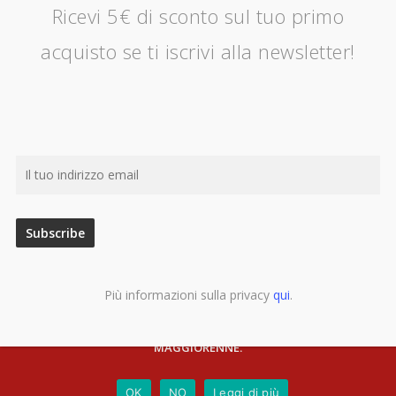
Ricevi 5€ di sconto sul tuo primo
acquisto se ti iscrivi alla newsletter!
! ATTENZIONE !
1) Utilizziamo i cookie per essere sicuri che tu possa avere la
migliore esperienza sul nostro sito.
Più informazioni sulla privacy
qui
.
2) Questo sito potrebbe contenere materiale non adatto ai
minori
COOKIES
Cliccando su OK accetti di salvare i
e affermi di essere
MAGGIORENNE
.
OK
NO
Leggi di più