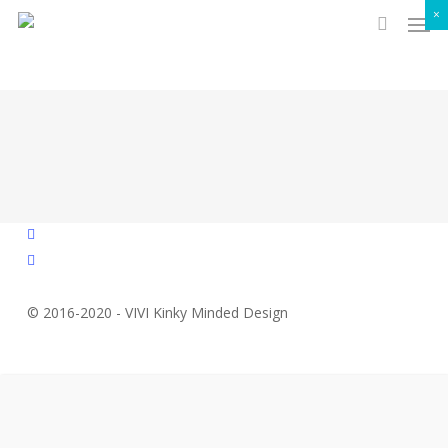
Men
Skip
×
to
search
main
content
facebook
instagram
© 2016-2020 - VIVI Kinky Minded Design