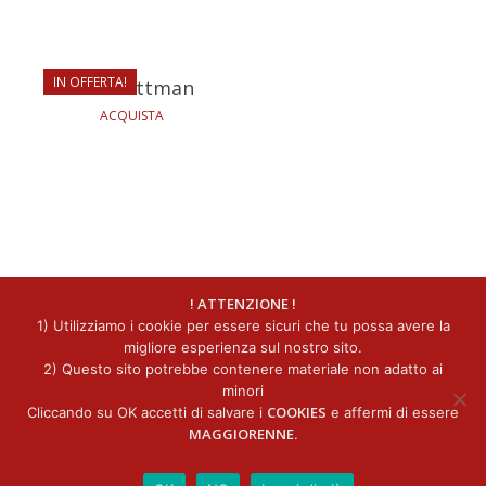
19,90
€
IN OFFERTA!
The Buttman
ACQUISTA
facebook
instagram
! ATTENZIONE !
1) Utilizziamo i cookie per essere sicuri che tu possa avere la
migliore esperienza sul nostro sito.
2) Questo sito potrebbe contenere materiale non adatto ai
© 2016-2020 - VIVI Kinky Minded Design
minori
COOKIES
Cliccando su OK accetti di salvare i
e affermi di essere
MAGGIORENNE
.